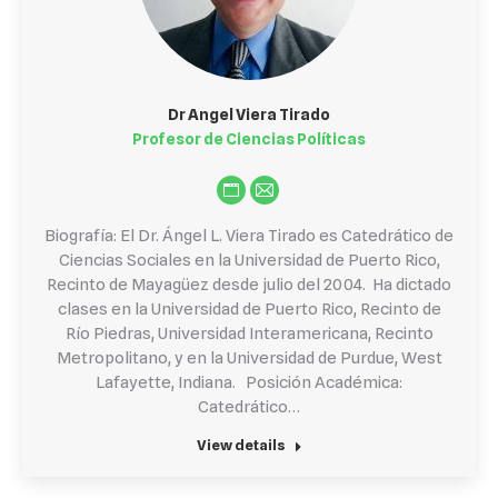
Dr Angel Viera Tirado
Profesor de Ciencias Políticas
Personal
E-
blog
mail
Biografía: El Dr. Ángel L. Viera Tirado es Catedrático de
/
Ciencias Sociales en la Universidad de Puerto Rico,
Recinto de Mayagüez desde julio del 2004. Ha dictado
website
clases en la Universidad de Puerto Rico, Recinto de
Río Piedras, Universidad Interamericana, Recinto
Metropolitano, y en la Universidad de Purdue, West
Lafayette, Indiana. Posición Académica:
Catedrático…
View details