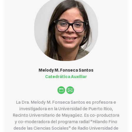
Melody M. Fonseca Santos
Catedrática Auxiliar
Personal
E-
blog
mail
La Dra. Melody M. Fonseca Santos es profesora e
/
investigadora en la Universidad de Puerto Rico,
Recinto Universitario de Mayagüez. Es co-productora
website
y co-moderadora del programa radial “Hilando Fino
desde las Ciencias Sociales” de Radio Universidad de