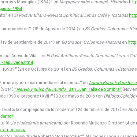
s obreros y Mayagüez (1934)” en
Mayagüez sabe a mangó
–
Historias
htt
agueez-1934
into” en
El Post Antillano-Revista Dominical Letras Café y Tostadas
htt
 el autonomismo” (15 de Agosto de 2014 ) en
80 Grados: Columnas-Hist
o” (19 de Septiembre de 2014) en
80 Grados: Columnas-Historia
en
http
 Aníbal Acevedo Vilá” en
El Post Antillano-Revista Dominical Letras Caf
l-sepulveda.html
el 1898?” (24 de Octubre de 2014) en
80 Grados: Columnas-Historias
 Primera ignominia: mirándome al espejo…” en
Aurora Boreal: Para los 
 (2014)
“
Nervio y pulso del mundo
. San Juan: Talla de Sombra”
(Novie
sde 1990 al presente (XVII)” (30 de mayo de 2016) en
Diálogo:Opinión
iterato: la complejidad de lo moderno” (24 de febrero de 2017) en
80 G
oderno/
a fá (
la ciudadanía americana
) por Rosendo Matienzo Cintrón” (4 de
ia-americana/
Hostos insepulto
de Roberto Mori González”
Mayagüez sabe a mangó
e