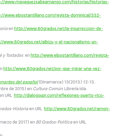
p://www.mayaguezsabeamango.com/historias/historias-
p://www.elpostantillano.com/revista-dominical/332-
oria
en
http://www.80grados.net/la-insurreccion-de-
://www.80grados.net/albizu-y-el-nacionalismo-un-
é y Tostadas
en
http://www.elpostantillano.com/revista-
en
http://www.80grados.net/por-que-mirar-una-vez-
amantes del español
(Dinamarca) 13(2013) :12-13.
mbre de 2015) en
Cultura Común
. Librería Isla.
en URL
http://dialogoupr.com/reflexiones-puerto-rico-
rados-Historia
en URL
http://www.80grados.net/ramon-
 marzo de 2017) en
80 Grados-Política
en URL
n