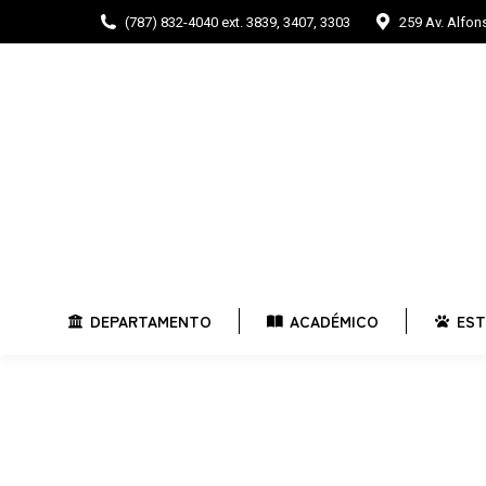
(787) 832-4040 ext. 3839, 3407, 3303
259 Av. Alfo
DEPARTAMENTO
ACADÉMICO
E
DEPARTAMENTO
ACADÉMICO
EST