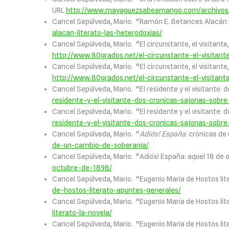
URL
http://www.mayaguezsabeamango.com/archivos/his
Cancel Sepúlveda, Mario. “Ramón E. Betances Alacán li
alacan-literato-las-heterodoxias/
Cancel Sepúlveda, Mario. “El circunstante, el visitante
http://www.80grados.net/el-circunstante-el-visitant
Cancel Sepúlveda, Mario. “El circunstante, el visitante
http://www.80grados.net/el-circunstante-el-visitant
Cancel Sepúlveda, Mario. “El residente y el visitante: d
residente-y-el-visitante-dos-cronicas-sajonas-sobre-
Cancel Sepúlveda, Mario. “El residente y el visitante: 
residente-y-el-visitante-dos-cronicas-sajonas-sobre
Cancel Sepúlveda, Mario. “
Adiós! España
: crónicas de
de-un-cambio-de-soberania/
Cancel Sepúlveda, Mario. “Adiós! España: aquel 18 de 
octubre-de-1898/
Cancel Sepúlveda, Mario. “Eugenio María de Hostos lit
de-hostos-literato-apuntes-generales/
Cancel Sepúlveda, Mario. “Eugenio María de Hostos lit
literato-la-novela/
Cancel Sepúlveda, Mario. “Eugenio María de Hostos lit