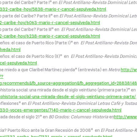
o parte del Caribe? Parte I” en
El Post Antillano-Revista Dominical Let
l/332-caribe-hoy/5838-mario-r-cancel-sepulveda.html
o parte del Caribe? Parte II” en
El Post Antillano-Revista Dominical Let
32-caribe-hoy/6063-mario-r-cancel-sepulveda.html
o parte del Caribe? Parte III” en
El Post Antillano-Revista Dominical Le
32-caribe-hoy/6238-mario-r-cancel-sepulveda.html
ños: el caso de Puerto Rico (Parte I)” en
El Post Antillano-Revista Do
lveda.html
ños: el caso de Puerto Rico (II)” en
El Post Antillano-Revista Dominic
el-sepulveda.html
ne miedo a que Claribel Martínez pierda” (entrevista) en
Metro
http://
/?
=og.recommends&fb_source=aggregation&fb_aggregation_id=2883814
historia social: una mirada desde el siglo veintiuno (primera parte)” en
ohistoria-social-una-mirada-desde-el-siglo-veintiuno-primera-parte/
reflexiones” en
El Post Antillano-Revista Dominical Letras Café y Tosta
al/330-voces-emergentes/7140-mario-r-cancel-sepulveda.html
rada desde el siglo 21” en
80 Grados: Columnas-Historia
en
http://www
ia? Puerto Rico ante la Gran Recesión de 2008” en
El Post Antillano-