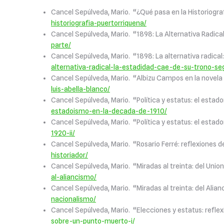
Cancel Sepúlveda, Mario. “¿Qué pasa en la Historiogra
historiografia-puertorriquena/
Cancel Sepúlveda, Mario. “1898: La Alternativa Radica
parte/
Cancel Sepúlveda, Mario. “1898: La alternativa radical
alternativa-radical-la-estadidad-cae-de-su-trono-se
Cancel Sepúlveda, Mario. “Albizu Campos en la novela 
luis-abella-blanco/
Cancel Sepúlveda, Mario. “Política y estatus: el esta
estadoismo-en-la-decada-de-1910/
Cancel Sepúlveda, Mario. “Política y estatus: el estado
1920-ii/
Cancel Sepúlveda, Mario. “Rosario Ferré: reflexiones d
historiador/
Cancel Sepúlveda, Mario. “Miradas al treinta: del Unio
al-aliancismo/
Cancel Sepúlveda, Mario. “Miradas al treinta: del Alia
nacionalismo/
Cancel Sepúlveda, Mario. “Elecciones y estatus: refl
sobre-un-punto-muerto-i/