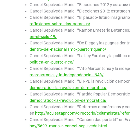
Cancel Sepúlveda, Mario. “Elecciones 2012 y estatus: 
Cancel Sepúlveda, Mario. “Elecciones 2012: estatucen
Cancel Sepúlveda, Mario. “El pasado-futuro imaginario
reflexiones-sobre-dos-parodias/
Cancel Sepúlveda, Mario. “Ramón Emeterio Betances: p
en-el-siglo-19/
Cancel Sepúlveda, Mario. “De Diego y las pugnas dent
dentro-del-nacionalismo-puertorriqueno/
Cancel Sepúlveda, Mario. “La Ley Foraker y la política 
politica-en-puerto-rico/
Cancel Sepúlveda, Mario. “Vito Marcantonio y la inde
marcantonio-y-la-independencia-1943/
Cancel Sepúlveda, Mario. “El PPD la revolución democ
democratico-la-revolucion-democratica/
Cancel Sepúlveda, Mario. “Partido Popular Democráti
democratico-la-revolucion-democratica/
Cancel Sepúlveda, Mario. “Reformas económicas y cam
en
http://aquiestapr.com/directorio/columnistas/re
Cancel Sepúlveda, Mario. “Caribeñidad portátil” en
El
hoy/5693-mario-r-cancel-sepulveda.html