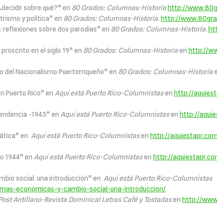
¿decidir sobre qué?” en
80 Grados: Columnas-Historia
http://www.80g
trismo y política” en
80 Grados: Columnas-Historia.
http://www.80gra
: reflexiones sobre dos parodias” en
80 Grados: Columnas-Historia.
ht
roscrito en el siglo 19” en
80 Grados: Columnas-Historia
en
http://w
ro del Nacionalismo Puertorriqueño” en
80 Grados: Columnas-Historia
en Puerto Rico” en
Aquí está Puerto Rico-Columnistas
en
http://aquies
pendencia -1943” en
Aquí está Puerto Rico-Columnistas
en
http://aquie
rática” en
Aquí está Puerto Rico-Columnistas
en
http://aquiestapr.com
co 1944” en
Aquí está Puerto Rico-Columnistas
en
http://aquiestapr.co
bio social: una introducción” en
Aquí está Puerto Rico-Columnistas
formas-economicas-y-cambio-social-una-introduccion/
 Post Antillano-Revista Dominical Letras Café y Tostadas
en
http://www