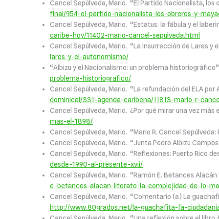
Cancel Sepúlveda, Mario. “El Partido Nacionalista, lo
final/954-el-partido-nacionalista-los-obreros-y-may
Cancel Sepúlveda, Mario. “Estatus: la fábula y el laber
caribe-hoy/11402-mario-cancel-sepulveda.html
Cancel Sepúlveda, Mario. “La Insurrección de Lares y
lares-y-el-autonomismo/
“Albizu y el Nacionalismo: un problema historiográfic
problema-historiografico/
Cancel Sepúlveda, Mario. “La refundación del ELA por
dominical/331-agenda-caribena/11813-mario-r-cance
Cancel Sepúlveda, Mario. ¿Por qué mirar una vez más 
mas-el-1898/
Cancel Sepúlveda, Mario. “Mario R. Cancel Sepúlveda:
Cancel Sepúlveda, Mario. “Junta Pedro Albizu Campos
Cancel Sepúlveda, Mario. “Reflexiones: Puerto Rico de
desde-1990-al-presente-xvii/
Cancel Sepúlveda, Mario. “Ramón E. Betances Alacán l
e-betances-alacan-literato-la-complejidad-de-lo-m
Cancel Sepúlveda, Mario. “Comentario (a) La guachafit
http://www.80grados.net/la-guachafita-fa-ciudadan
Cancel Sepúlveda, Mario. “Una reflexión sobre el libro