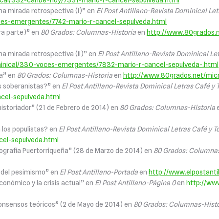
nical/332-caribe-hoy/7331-mario-r-cancel-sepulveda.html
una mirada retrospectiva (I)” en
El Post Antillano-Revista Dominical Let
oces-emergentes/7742-mario-r-cancel-sepulveda.html
ra parte)” en
80 Grados: Columnas-Historia
en
http://www.80grados.ne
una mirada retrospectiva (II)” en
El Post Antillano-Revista Dominical Le
ominical/330-voces-emergentes/7832-mario-r-cancel-sepulveda-.html
ca” en
80 Grados: Columnas-Historia
en
http://www.80grados.net/micro
s soberanistas?” en
El Post Antillano-Revista Dominical Letras Café y 
cel-sepulveda.html
historiador” (21 de Febrero de 2014) en
80 Grados: Columnas-Historia
 los populistas? en
El Post Antillano-Revista Dominical Letras Café y T
el-sepulveda.html
riografía Puertorriqueña” (28 de Marzo de 2014) en
80 Grados: Columnas
io del pesimismo” en
El Post Antillano-Portada
en
http://www.elpostanti
conómico y la crisis actual” en
El Post Antillano-Página 0
en
http://ww
 consensos teóricos” (2 de Mayo de 2014) en
80 Grados: Columnas-Histo