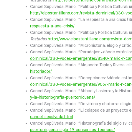
Tostadas
en
http://elpostantillano.com/revista-domi
Cancel Sepúlveda, Mario. “Política y Política Cultural: 
http://elpostantillano.com/revista-dominical/330-v
Cancel Sepúlveda, Mario. “La respuesta a una crisis (3
respuesta-a-una-crisis/
Cancel Sepúlveda, Mario. “Política y Política Cultural: 
Tostadas
http://www.elpostantillano.com/revista-d
Cancel Sepúlveda, Mario. “Microhistoria: elogio y críti
Cancel Sepúlveda, Mario. “Paradojas: ¿dónde están lo
dominical/330-voces-emergentes/8340-mario-r-can
Cancel Sepúlveda, Mario. “Alejandro Tapia y Rivera: el 
historiador/
Cancel Sepúlveda, Mario. “Decepciones: ¿dónde están
dominical/330-voces-emergentes/9067-mario-r-canc
Cancel Sepúlveda, Mario. “Abbad y Lasierra y la Histo
y-la-historiografia-puertorriquena/
Cancel Sepúlveda, Mario. “De vitrina y chatarra: elog
Cancel Sepúlveda, Mario. “El colapso de un proyecto e
cancel-sepulveda.html
Cancel Sepúlveda, Mario. “Historiografía del siglo 19:
puertorriquena-siglo-19-consensos-teoricos/