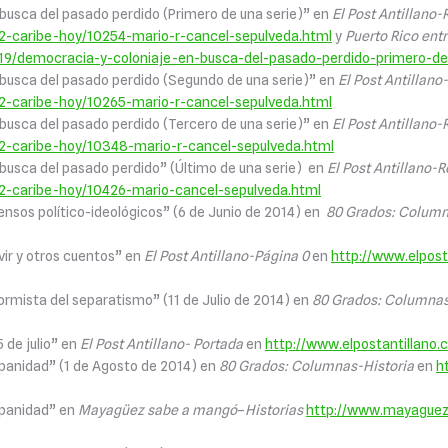
busca del pasado perdido (Primero de una serie)” en
El Post Antillano-
32-caribe-hoy/10254-mario-r-cancel-sepulveda.html
y
Puerto Rico entr
/19/democracia-y-coloniaje-en-busca-del-pasado-perdido-primero-de
 busca del pasado perdido (Segundo de una serie)” en
El Post Antillano
32-caribe-hoy/10265-mario-r-cancel-sepulveda.html
busca del pasado perdido (Tercero de una serie)” en
El Post Antillano-
32-caribe-hoy/10348-mario-r-cancel-sepulveda.html
 busca del pasado perdido” (Último de una serie) en
El Post Antillano-
32-caribe-hoy/10426-mario-cancel-sepulveda.html
sensos político-ideológicos” (6 de Junio de 2014) en
80 Grados: Column
vir y otros cuentos” en
El Post Antillano-Página 0
en
http://www.elpos
formista del separatismo” (11 de Julio de 2014) en
80 Grados: Columnas
 de julio” en
El Post Antillano- Portada
en
http://www.elpostantillano.
spanidad” (1 de Agosto de 2014) en
80 Grados: Columnas-Historia
en
h
spanidad” en
Mayagüez sabe a mangó
–
Historias
http://www.mayaguezs