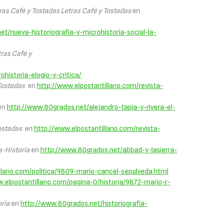
ras Café y Tostadas Letras Café y Tostadas
en
t/nueva-historiografia-y-microhistoria-social-la-
tras Café y
historia-elogio-y-critica/
Tostadas
en
http://www.elpostantillano.com/revista-
en
http://www.80grados.net/alejandro-tapia-y-rivera-el-
ostadas
en
http://www.elpostantillano.com/revista-
-Historia
en
http://www.80grados.net/abbad-y-lasierra-
llano.com/politica/9809-mario-cancel-sepulveda.html
w.elpostantillano.com/pagina-0/historia/9872-mario-r-
ria
en
http://www.80grados.net/historiografia-