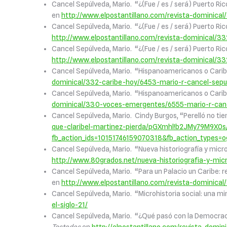
Cancel Sepúlveda, Mario. “¿(Fue / es / será) Puerto Ric
en
http://www.elpostantillano.com/revista-dominica
Cancel Sepúlveda, Mario. “¿(Fue / es / será) Puerto Ric
http://www.elpostantillano.com/revista-dominical/3
Cancel Sepúlveda, Mario. “¿(Fue / es / será) Puerto Ric
http://www.elpostantillano.com/revista-dominical/3
Cancel Sepúlveda, Mario. “Hispanoamericanos o Caribe
dominical/332-caribe-hoy/6453-mario-r-cancel-sepu
Cancel Sepúlveda, Mario. “Hispanoamericanos o Caribe
dominical/330-voces-emergentes/6555-mario-r-canc
Cancel Sepúlveda, Mario. Cindy Burgos, “Perelló no tie
que-claribel-martinez-pierda/pGXmhl!b2JMy79M9X0s
fb_action_ids=10151746159070318&fb_action_types
Cancel Sepúlveda, Mario. “Nueva historiografía y micro
http://www.80grados.net/nueva-historiografia-y-micr
Cancel Sepúlveda, Mario. “Para un Palacio un Caribe: 
en
http://www.elpostantillano.com/revista-dominic
Cancel Sepúlveda, Mario. “Microhistoria social: una mi
el-siglo-21/
Cancel Sepúlveda, Mario. “¿Qué pasó con la Democrac