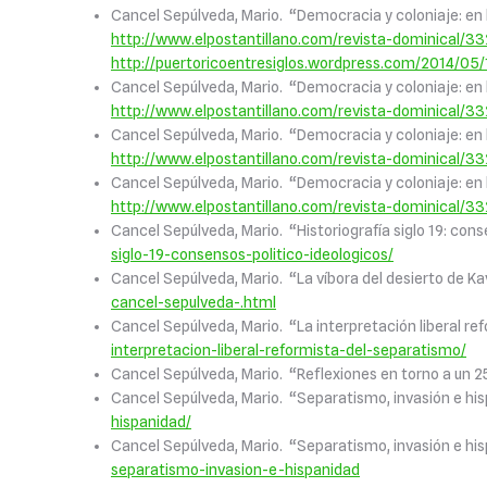
Cancel Sepúlveda, Mario. “Democracia y coloniaje: en 
http://www.elpostantillano.com/revista-dominical/3
http://puertoricoentresiglos.wordpress.com/2014/05
Cancel Sepúlveda, Mario. “Democracia y coloniaje: en
http://www.elpostantillano.com/revista-dominical/3
Cancel Sepúlveda, Mario. “Democracia y coloniaje: en 
http://www.elpostantillano.com/revista-dominical/3
Cancel Sepúlveda, Mario. “Democracia y coloniaje: en
http://www.elpostantillano.com/revista-dominical/3
Cancel Sepúlveda, Mario. “Historiografía siglo 19: con
siglo-19-consensos-politico-ideologicos/
Cancel Sepúlveda, Mario. “La víbora del desierto de Ka
cancel-sepulveda-.html
Cancel Sepúlveda, Mario. “La interpretación liberal re
interpretacion-liberal-reformista-del-separatismo/
Cancel Sepúlveda, Mario. “Reflexiones en torno a un 25
Cancel Sepúlveda, Mario. “Separatismo, invasión e hi
hispanidad/
Cancel Sepúlveda, Mario. “Separatismo, invasión e hi
separatismo-invasion-e-hispanidad