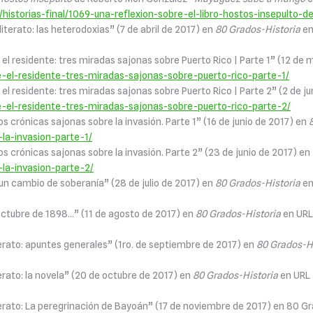
torias-final/1069-una-reflexion-sobre-el-libro-hostos-insepulto-d
terato: las heterodoxias” (7 de abril de 2017) en
80 Grados-Historia
en
, el residente: tres miradas sajonas sobre Puerto Rico | Parte 1” (12 de
e-el-residente-tres-miradas-sajonas-sobre-puerto-rico-parte-1/
, el residente: tres miradas sajonas sobre Puerto Rico | Parte 2” (2 de j
e-el-residente-tres-miradas-sajonas-sobre-puerto-rico-parte-2/
os crónicas sajonas sobre la invasión. Parte 1” (16 de junio de 2017) en
la-invasion-parte-1/
dos crónicas sajonas sobre la invasión. Parte 2” (23 de junio de 2017) en
-la-invasion-parte-2/
 un cambio de soberanía” (28 de julio de 2017) en
80 Grados-Historia
en
octubre de 1898…” (11 de agosto de 2017) en
80 Grados-Historia
en UR
erato: apuntes generales” (1ro. de septiembre de 2017) en
80 Grados-H
erato: la novela” (20 de octubre de 2017) en
80 Grados-Historia
en UR
erato: La peregrinación de Bayoán” (17 de noviembre de 2017) en 80 G