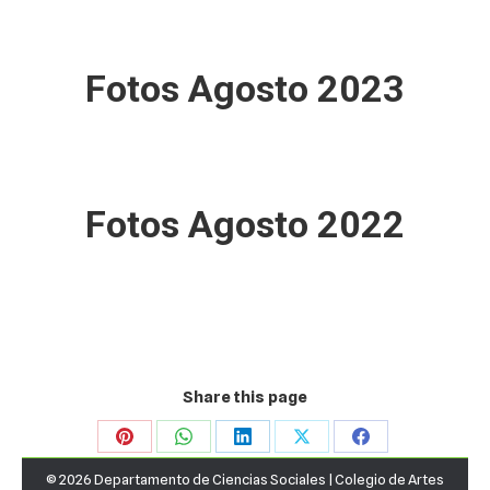
Fotos Agosto 2023
Fotos Agosto 2022
Share this page
Share
Share
Share
Share
Share
© 2026 Departamento de Ciencias Sociales |
Colegio de Artes
on
on
on
on
on