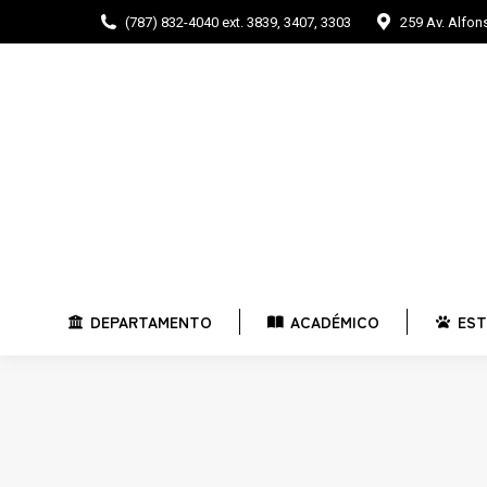
(787) 832-4040 ext. 3839, 3407, 3303
259 Av. Alfo
DEPARTAMENTO
ACADÉMICO
E
DEPARTAMENTO
ACADÉMICO
EST