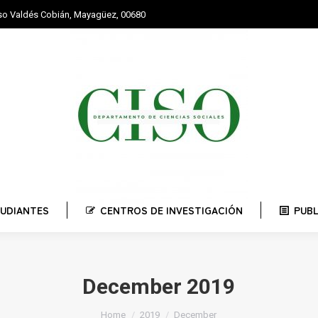
nso Valdés Cobián, Mayagüez, 00680
STUDIANTES
CENTROS DE INVESTIGACIÓN
PUBLI
UDIANTES
CENTROS DE INVESTIGACIÓN
PUB
December 2019
You are here:
Home
2019
December