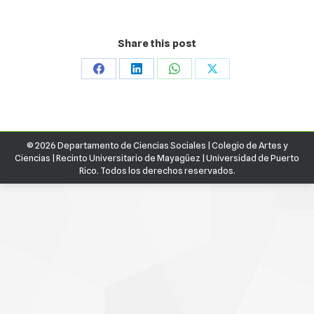
Share this post
Share
Share
Share
Share
on
on
on
on
Facebook
LinkedIn
WhatsApp
X
© 2026 Departamento de Ciencias Sociales |
Colegio de Artes y
Ciencias
|
Recinto Universitario de Mayagüez
|
Universidad de Puerto
Rico.
Todos los derechos reservados.