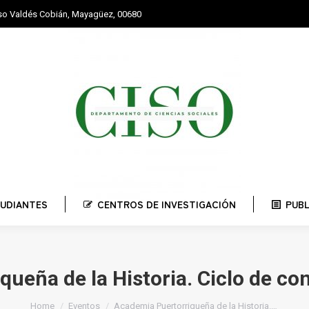
nso Valdés Cobián, Mayagüez, 00680
STUDIANTES
CENTROS DE INVESTIGACIÓN
PUBLI
UDIANTES
CENTROS DE INVESTIGACIÓN
PUB
ueña de la Historia. Ciclo de con
You are here:
Home
Eventos
Academia Puertorriqueña de la Historia.…