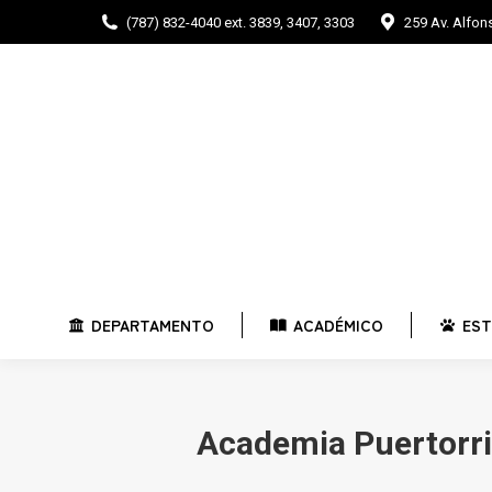
(787) 832-4040 ext. 3839, 3407, 3303
259 Av. Alfo
DEPARTAMENTO
ACADÉMICO
E
DEPARTAMENTO
ACADÉMICO
EST
Academia Puertorriq