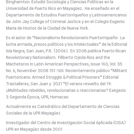
Binghamton
.
Estudió Sociología y Ciencias Políticas en la
Universidad de Puerto Rico en Mayagüez. Ha enseñado en el
Departamento de Estudios Puertorriqueños y Latinoamericanos
de John Jay
College
of
Criminal
Justice
y en el Colegio Eugenio
María de Hostos de la Ciudad de Nueva York.
Es el autor de “Nacionalismo Revolucionario Puertorriqueño: La
lucha armada, presos políticos y los intelectuales” de la Editorial
Isla Negra, San Juan, P.R.
(2006)
.
En 2008 publica P
uerto
Rican
Revolutionary
Nationalism
: Filiberto Ojeda Ríos and
the
Macheteros in
Latin
American
Perspectives
,
Issue
163, Vol. 35
No. 6,
November
2008 151-165
.
Recientemente
p
úblico “
Militant
Puertoricans
:
Armed
Struggle
&
Political
Prisoners
” Editorial
Trastalleres
, San Juan
y
2021
“El verano revuelto del 19:
¿Multitudes rebeldes, revolucionarias o reaccionarias?
Exégesis
3
Segunda
Época
, UPR, Humacao
Actualmente es Catedrático del Departamento de Ciencias
Sociales de la U
PR
Mayagüez
I
nvestigador
del Centro de Investigación Social Aplicada (CISA)
UPR en Mayagüez
desde
20
01