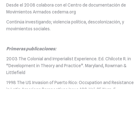
Desde el 2008 colabora con el Centro de documentación de
Movimientos Armados
cedema.org
Continúa
investigando;
violencia política
, descolonización
,
y
movimientos sociales
.
Primeras
publicaciones:
2003 The Colonial and Imperialist Experience. Ed. Chilcote R. in
“Development in Theory and Practice”. Maryland, Rowman &
Littlefield
1998 The US Invasion of Puerto Rico: Occupation and Resistance
in Latin American Perspectives Issue 102, Vol. 25 Num. 5.
September
1998.
© 2026 Departamento de Ciencias Sociales |
Colegio de Artes y
Ciencias
|
Recinto Universitario de Mayagüez
|
Universidad de Puerto