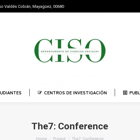
nso Valdés Cobián, Mayagüez, 00680
STUDIANTES
CENTROS DE INVESTIGACIÓN
PUBLI
UDIANTES
CENTROS DE INVESTIGACIÓN
PUB
The7: Conference
You are here:
Home
Project
The7: Conference