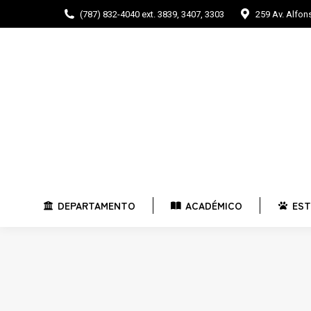
(787) 832-4040 ext. 3839, 3407, 3303
259 Av. Alfo
DEPARTAMENTO
ACADÉMICO
E
DEPARTAMENTO
ACADÉMICO
EST