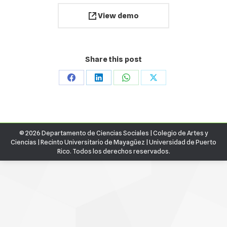
View demo
Share this post
Share
Share
Share
Share
on
on
on
on
Facebook
LinkedIn
WhatsApp
X
© 2026 Departamento de Ciencias Sociales |
Colegio de Artes y
Ciencias
|
Recinto Universitario de Mayagüez
|
Universidad de Puerto
Rico.
Todos los derechos reservados.