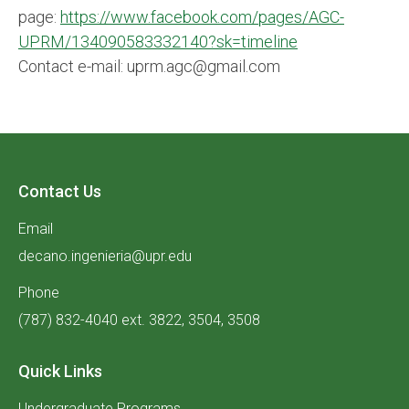
page:
https://www.facebook.com/pages/AGC-
UPRM/134090583332140?sk=timeline
Contact e-mail: uprm.agc@gmail.com
Contact Us
Email
decano.ingenieria@upr.edu
Phone
(787) 832-4040 ext. 3822, 3504, 3508
Quick Links
Undergraduate Programs