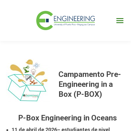
UPRM
Web
Page
Portal
UPR
Mi Portal
Colegial
Campamento Pre-
Engineering in a
Box (P-BOX)
P-Box Engineering in Oceans
11 de abril de 2026
– estudiantes de nivel