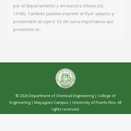
por el departamento y en nuestra oficina (IQ-
104B). También pueden imprimir el flyer adjunto y
presentarlo al cajero. Es de suma importancia que
presentes el…
© 2026 Department of Chemical Engineering |
College of
Engineering
|
Mayagüez Campus
|
University of Puerto Rico
. All
rights reserved.