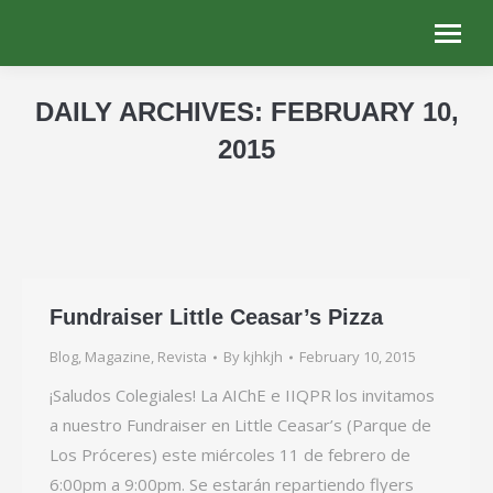
DAILY ARCHIVES:
FEBRUARY 10,
2015
You are here:
Fundraiser Little Ceasar’s Pizza
Blog
,
Magazine
,
Revista
By
kjhkjh
February 10, 2015
¡Saludos Colegiales! La AIChE e IIQPR los invitamos
a nuestro Fundraiser en Little Ceasar’s (Parque de
Los Próceres) este miércoles 11 de febrero de
6:00pm a 9:00pm. Se estarán repartiendo flyers