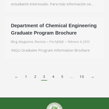
estudiante interesado. Para más información se…
Department of Chemical Engineering
Graduate Program Brochure
Blog
,
Magazine
,
Revista
Por
kjhkjh
febrero 4, 2015
INQU Graduate Program Information Brochure
←
1
2
3
4
5
…
10
→