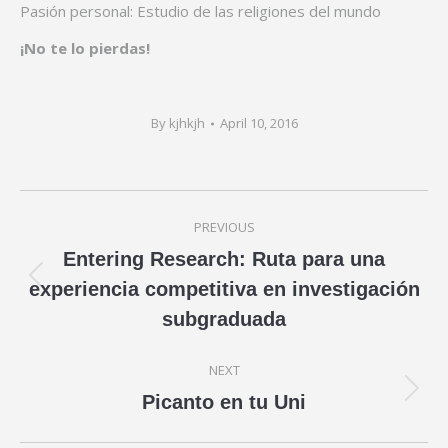
Pasión personal: Estudio de las religiones del mundo
¡No te lo pierdas!
By
kjhkjh
April 10, 2016
Post
PREVIOUS
navigation
Entering Research: Ruta para una
Previous
experiencia competitiva en investigación
post:
subgraduada
NEXT
Next
Picanto en tu Uni
post: