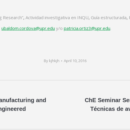
ng Research”
,
Actividad investigativa en INQU
,
Guía estructurada
,
a
ubaldom.cordova@upr.edu
y/o
patricia.ortiz3@upr.edu
.
By
kjhkjh
April 10, 2016
anufacturing and
ChE Seminar Seri
Next
ngineered
Técnicas de a
post: