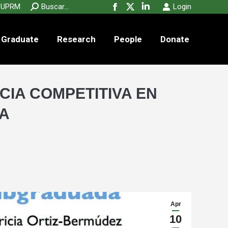
new
new
new
Search:
UPRM
Buscar...
Login
Facebook
X
Linkedin
window
window
window
page
page
page
Graduate
Research
People
opens
opens
opens
Donate
in
in
in
new
new
new
window
window
window
CIA COMPETITIVA EN
A
Apr
10