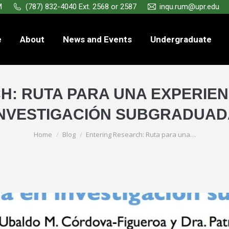
M
(787) 832-4040 Ext. 2568 or 2587
inqu.rum@upr.edu
e
About
News and Events
Undergraduate
: RUTA PARA UNA EXPERIEN
INVESTIGACIÓN SUBGRADUAD
You are here:
Home
Blog
Entering Research: Ruta para una…