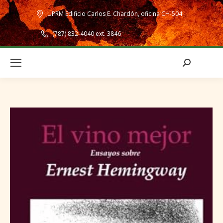
UPRM Edificio Carlos E. Chardón, oficina CH-504
(787) 832-4040 ext. 3846
Search: