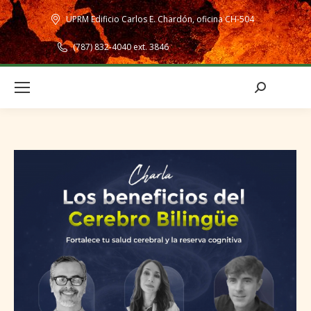
UPRM Edificio Carlos E. Chardón, oficina CH-504
(787) 832-4040 ext. 3846
Search: