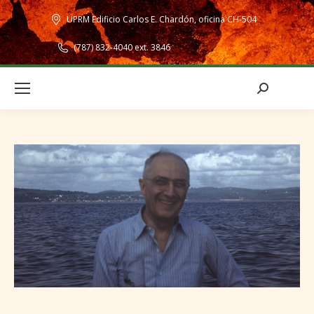
UPRM Edificio Carlos E. Chardón, oficina CH-504
(787) 832-4040 ext. 3846
Search: