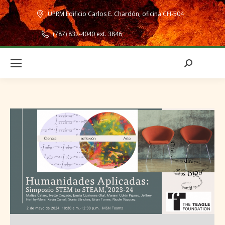
UPRM Edificio Carlos E. Chardón, oficina CH-504
(787) 832-4040 ext. 3846
Search: