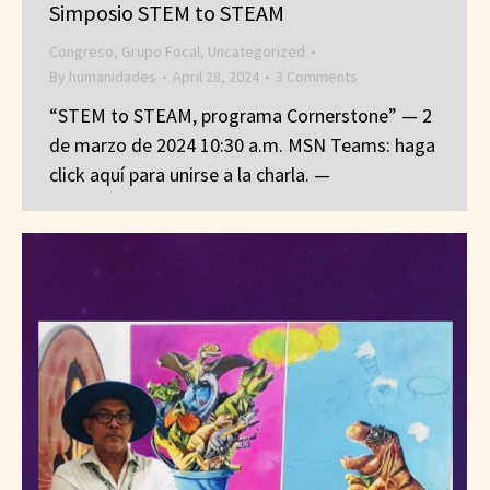
Simposio STEM to STEAM
Congreso
,
Grupo Focal
,
Uncategorized
By
humanidades
April 28, 2024
3 Comments
“STEM to STEAM, programa Cornerstone” — 2
de marzo de 2024 10:30 a.m. MSN Teams: haga
click aquí para unirse a la charla. —