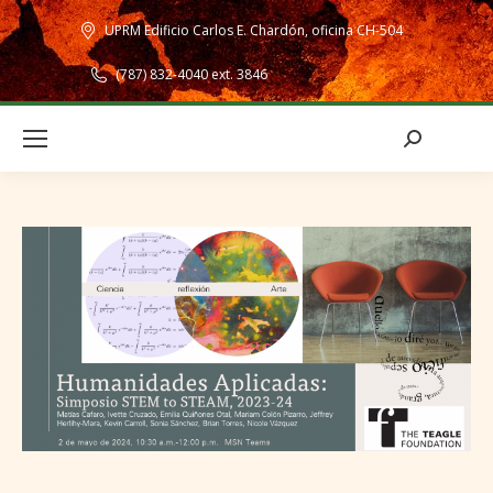
UPRM Edificio Carlos E. Chardón, oficina CH-504
(787) 832-4040 ext. 3846
Search: