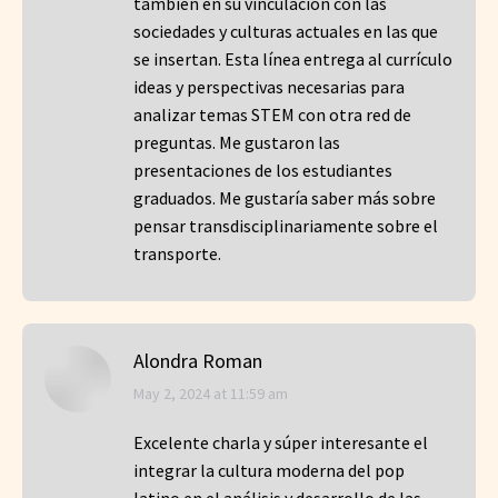
también en su vinculación con las
sociedades y culturas actuales en las que
se insertan. Esta línea entrega al currículo
ideas y perspectivas necesarias para
analizar temas STEM con otra red de
preguntas. Me gustaron las
presentaciones de los estudiantes
graduados. Me gustaría saber más sobre
pensar transdisciplinariamente sobre el
transporte.
Alondra Roman
says:
May 2, 2024 at 11:59 am
Excelente charla y súper interesante el
integrar la cultura moderna del pop