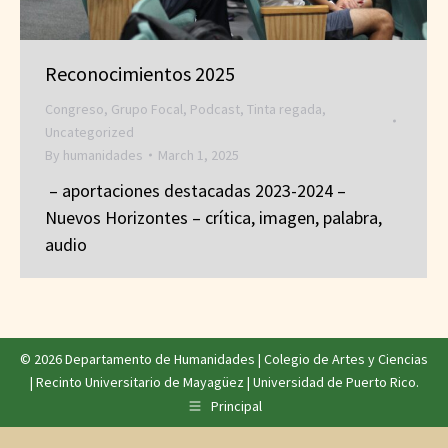
Reconocimientos 2025
Congreso
,
Grupo Focal
,
Podcast
,
Tinta regada
,
Uncategorized
By
humanidades
March 1, 2025
– aportaciones destacadas 2023-2024 –
Nuevos Horizontes – crítica, imagen, palabra,
audio
© 2026 Departamento de Humanidades |
Colegio de Artes y Ciencias
|
Recinto Universitario de Mayagüez
|
Universidad de Puerto Rico
.
Principal