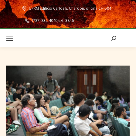
UPRM Edificio Carlos E. Chardón, oficina CH-504
(787) 832-4040 ext. 3846
Search: