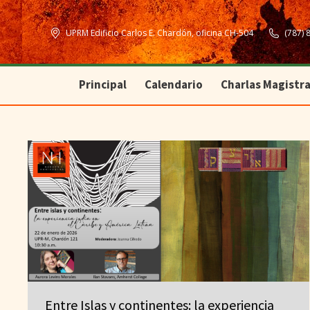
Principal
Calendario
Charlas Magistra
UPRM Edificio Carlos E. Chardón, oficina CH-504
(787) 
Principal
Calendario
Charlas Magistra
Entre Islas y continentes: la experiencia