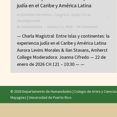
judía en el Caribe y América Latina
Actividades Recientes
,
Congreso
,
Grupo Focal
,
Uncategorized
By
humanidades
January 12, 2026
38 Comments
— Charla Magistral: Entre Islas y continentes: la
experiencia judía en el Caribe y América Latina
Aurora Levins Morales & Ilan Stavans, Amherst
College Moderadora: Joanna Cifredo — 22 de
enero de 2026 CH 121 – 10:30 — —
© 2026 Departamento de Humanidades |
Colegio de Artes y Ciencias
Mayagüez
|
Universidad de Puerto Rico
.