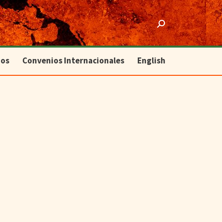
ios
Convenios Internacionales
English
Search:
ios
Convenios Internacionales
English