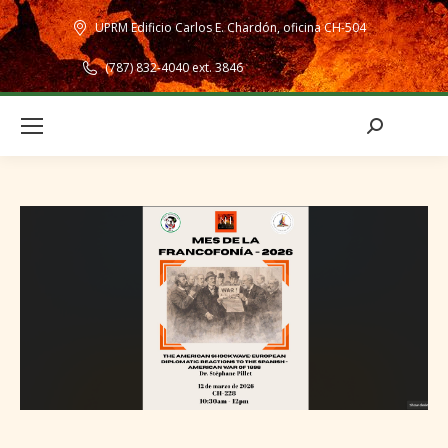
UPRM Edificio Carlos E. Chardón, oficina CH-504
(787) 832-4040 ext. 3846
Search: