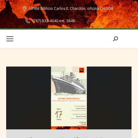
UPRM Edificio Carlos E. Chardón, oficina CH-504
(787) 832-4040 ext. 3846
Search: