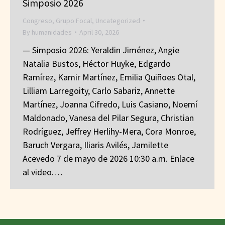
Simposio 2026
Congreso
,
Grupo Focal
,
Uncategorized
By
humanidades
April 30, 2026
— Simposio 2026: Yeraldin Jiménez, Angie
Natalia Bustos, Héctor Huyke, Edgardo
Ramírez, Kamir Martínez, Emilia Quiñoes Otal,
Lilliam Larregoity, Carlo Sabariz, Annette
Martínez, Joanna Cifredo, Luis Casiano, Noemí
Maldonado, Vanesa del Pilar Segura, Christian
Rodríguez, Jeffrey Herlihy-Mera, Cora Monroe,
Baruch Vergara, Iliaris Avilés, Jamilette
Acevedo 7 de mayo de 2026 10:30 a.m. Enlace
al video.…