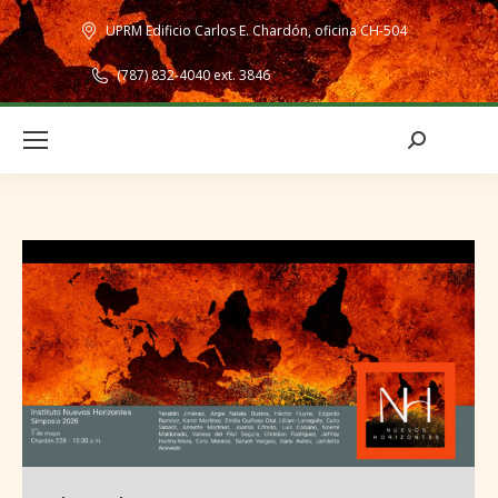
UPRM Edificio Carlos E. Chardón, oficina CH-504
(787) 832-4040 ext. 3846
Search: