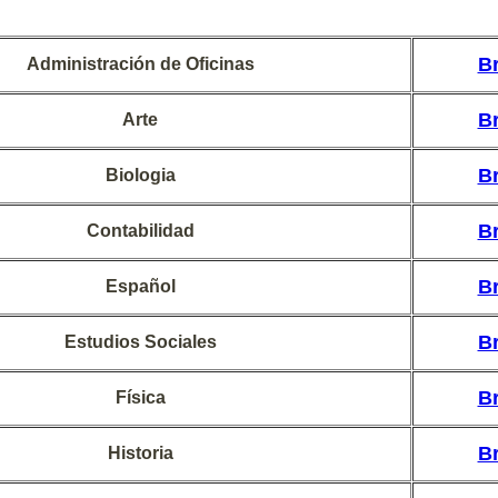
B
Administración de Oficinas
B
Arte
B
Biologia
B
Contabilidad
B
Español
B
Estudios Sociales
B
Física
B
Historia