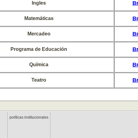
B
Ingles
B
Matemáticas
B
Mercadeo
B
Programa de Educación
B
Química
B
Teatro
políticas institucionales