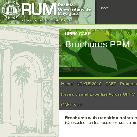
more...
UPRM CAEP
Brochures PPM
Home
NCATE 2010
CAEP
Program 
Research and Expertise Across UPRM
CAEP Visit
Brochures
with transition points 
(
Opúsculos con los requisitos curriculare