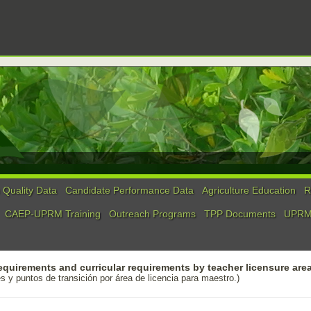
Quality Data
Candidate Performance Data
Agriculture Education
R
CAEP-UPRM Training
Outreach Programs
TPP Documents
UPRM 
requirements and curricular requirements by teacher licensure area
s y puntos de transición por área de licencia para maestro.)