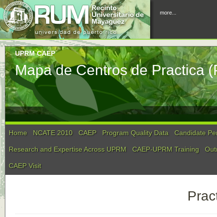
more...
UPRM CAEP
Mapa de Centros de Practica (
Home
NCATE 2010
CAEP
Program Quality Data
Candidate Pe
Research and Expertise Across UPRM
CAEP-UPRM Training
Out
CAEP Visit
Prac