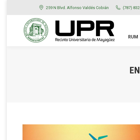
259 N Blvd. Alfonso Valdés Cobián
(787) 83
RUM
ADMISIONES
RUM
EN