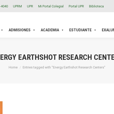
2-4040
UPRM
UPR
Mi Portal Colegial
Portal UPR
Biblioteca
ACADEMIA
ESTUDIANTE
EXALUMNOS
INVESTIGAC
ADMISIONES
ACADEMIA
ESTUDIANTE
EXALU
ERGY EARTHSHOT RESEARCH CENT
You are here:
Home
Entries tagged with "Energy Earthshot Research Centers"