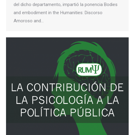
del dicho departamento, impartió la ponencia Bodies
and embodiment in the Humanities: Discorso
Amoroso and…