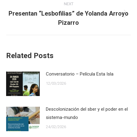
NEXT
Presentan “Lesbofilias” de Yolanda Arroyo
Next
Pizarro
post:
Related Posts
Conversatorio – Película Esta Isla
12/03/2026
Descolonización del sber y el poder en el
sistema-mundo
24/02/2026