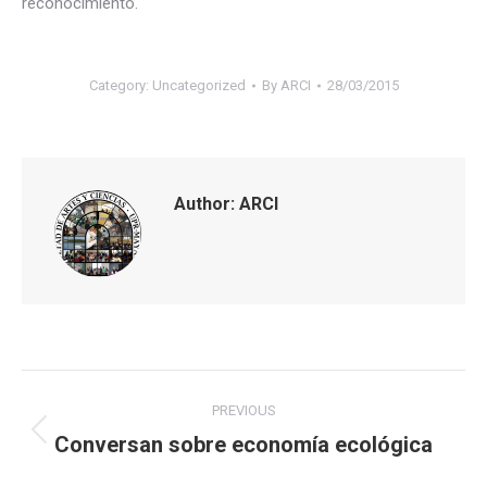
reconocimiento.
Category:
Uncategorized
By
ARCI
28/03/2015
Author:
ARCI
Post
PREVIOUS
navigation
Conversan sobre economía ecológica
Previous
post: