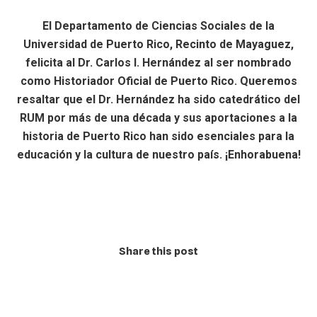
El Departamento de Ciencias Sociales de la
Universidad de Puerto Rico, Recinto de Mayaguez,
felicita al Dr. Carlos I. Hernández al ser nombrado
como Historiador Oficial de Puerto Rico. Queremos
resaltar que el Dr. Hernández ha sido catedrático del
RUM por más de una década y sus aportaciones a la
historia de Puerto Rico han sido esenciales para la
educación y la cultura de nuestro país. ¡Enhorabuena!
Share this post
Share
Share
Share
Share
on
on
on
on