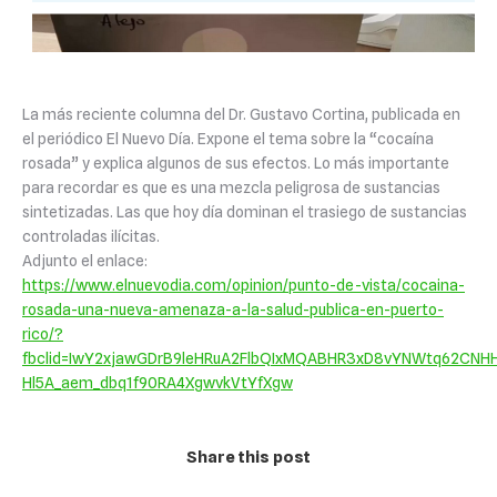
La más reciente columna del Dr. Gustavo Cortina, publicada en
el periódico El Nuevo Día. Expone el tema sobre la “cocaína
rosada” y explica algunos de sus efectos. Lo más importante
para recordar es que es una mezcla peligrosa de sustancias
sintetizadas. Las que hoy día dominan el trasiego de sustancias
controladas ilícitas.
Ad
j
unto el enlace:
https://www.elnuevodia.com/opinion/punto-de-vista/cocaina-
rosada-una-nueva-amenaza-a-la-salud-publica-en-puerto-
rico/?
fbclid=IwY2x
j
awGDrB9leHRuA2FlbQIxMQABHR3xD8vYNWtq62CNHH
Hl5A_aem_dbq1f90RA4XgwvkVtYfXgw
Share this post