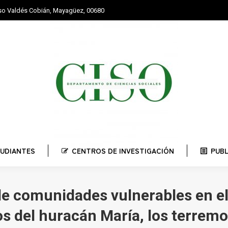
nso Valdés Cobián, Mayagüez, 00680
STUDIANTES
CENTROS DE INVESTIGACIÓN
PUBLI
UDIANTES
CENTROS DE INVESTIGACIÓN
PUB
de comunidades vulnerables en el
os del huracán María, los terremo