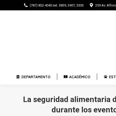
(787) 832-4040 ext. 3839, 3407, 3303
259 Av. Alfo
DEPARTAMENTO
ACADÉMICO
E
DEPARTAMENTO
ACADÉMICO
EST
La seguridad alimentaria 
durante los event