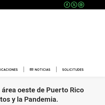
CACIONES
NOTICIAS
SOLICITUDES
Facebook
X
Dribbble
page
page
page
opens
opens
opens
in
in
in
new
new
new
window
window
window
LICACIONES
NOTICIAS
SOLICITUDES
 área oeste de Puerto Rico
tos y la Pandemia.