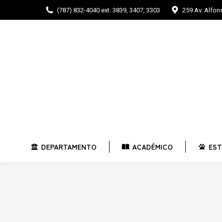
(787) 832-4040 ext. 3839, 3407, 3303
259 Av. Alfo
DEPARTAMENTO
ACADÉMICO
E
DEPARTAMENTO
ACADÉMICO
EST