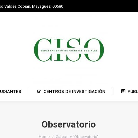
nso Valdés Cobián, Mayagüez, 00680
STUDIANTES
CENTROS DE INVESTIGACIÓN
PUBLI
UDIANTES
CENTROS DE INVESTIGACIÓN
PUB
Observatorio
You are here:
Home
Category "Observatorio"