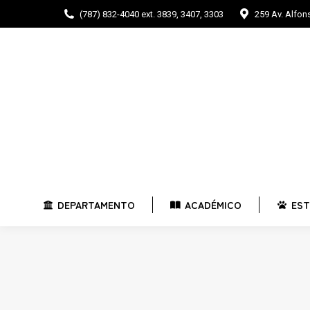
(787) 832-4040 ext. 3839, 3407, 3303
259 Av. Alfo
DEPARTAMENTO
ACADÉMICO
E
DEPARTAMENTO
ACADÉMICO
EST