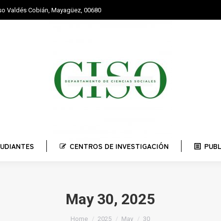
nso Valdés Cobián, Mayagüez, 00680
STUDIANTES
CENTROS DE INVESTIGACIÓN
PUBLI
UDIANTES
CENTROS DE INVESTIGACIÓN
PUB
May 30, 2025
You are here:
Home
2025
May
30