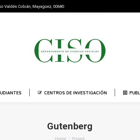
nso Valdés Cobián, Mayagüez, 00680
STUDIANTES
CENTROS DE INVESTIGACIÓN
PUBLI
UDIANTES
CENTROS DE INVESTIGACIÓN
PUB
Gutenberg
You are here:
Home
Project