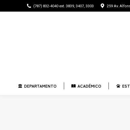
(787) 832-4040 ext. 3839, 3407, 3303
259 Av. Alfo
DEPARTAMENTO
ACADÉMICO
E
DEPARTAMENTO
ACADÉMICO
EST