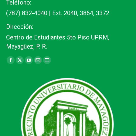
Teléfono:
(787) 832-4040 | Ext. 2040, 3864, 3372
Dirección:
Centro de Estudiantes 5to Piso UPRM,
Mayagüez, P. R.
Find us on:
Facebook
X
YouTube
Mail
Website
page
page
page
page
page
opens
opens
opens
opens
opens
in
in
in
in
in
new
new
new
new
new
window
window
window
window
window