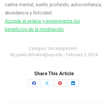
calma mental, sueño profundo, autoconfianza,
abundancia y felicidad.
Accede al enlace y experimenta los
beneficios de la meditación.
Category:
Uncategorized
By
paola.delvalle4@upr.edu
February 5, 2024
Share This Article
Share
Share
Share
Share
on
on
on
on
Facebook
X
Pinterest
LinkedIn
Post