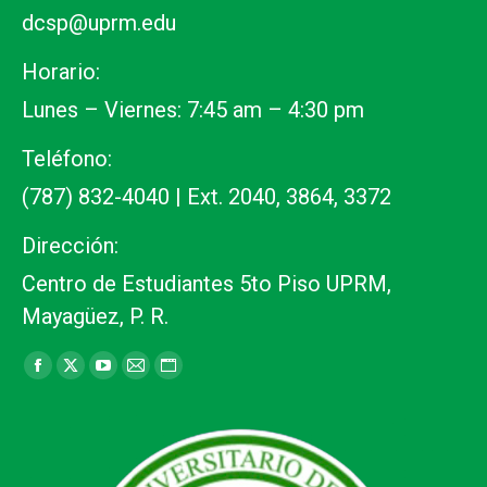
dcsp@uprm.edu
Horario:
Lunes – Viernes: 7:45 am – 4:30 pm
Teléfono:
(787) 832-4040 | Ext. 2040, 3864, 3372
Dirección:
Centro de Estudiantes 5to Piso UPRM,
Mayagüez, P. R.
Find us on:
Facebook
X
YouTube
Mail
Website
page
page
page
page
page
opens
opens
opens
opens
opens
in
in
in
in
in