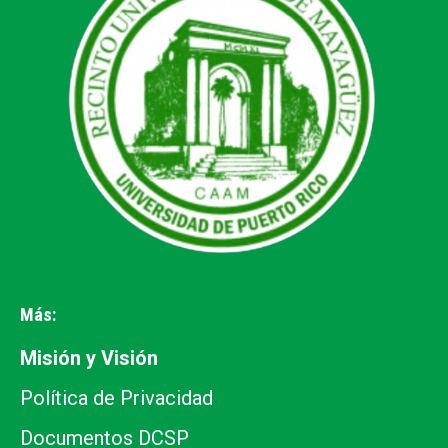
new
new
new
new
new
window
window
window
window
window
Más:
Misión y Visión
Política de Privacidad
Documentos DCSP