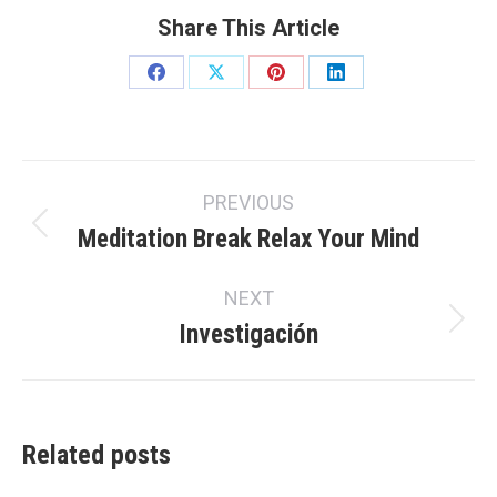
Share This Article
Share
Share
Share
Share
on
on
on
on
Facebook
X
Pinterest
LinkedIn
Post
PREVIOUS
navigation
Meditation Break Relax Your Mind
Previous
post:
NEXT
Investigación
Next
post:
Related posts