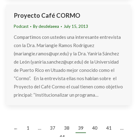
Proyecto Café CORMO
Podcast
By
desdelaeea
July 15, 2013
Compartimos con ustedes una interesante entrevista
con la Dra. Mariangie Ramos Rodríguez
(mariangie.ramos@upr.edu) y la Dra. Yaniria Sánchez
de León (yaniria.sanchez@upr.edu) de la Universidad
de Puerto Rico en Utuado mejor conocido como el
“Cormo”. En la entrevista ellas nos hablan sobre el
Proyecto del Café Cormo el cual tienen como objetivo
principal: “Institucionalizar un programa…
←
1
…
37
38
39
40
41
…
44
→