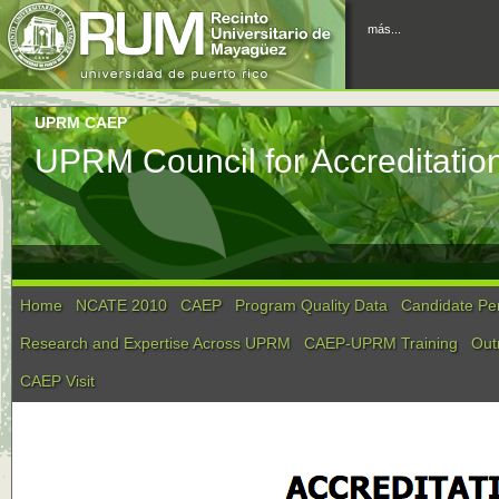
más...
UPRM CAEP
UPRM Council for Accreditatio
Home
NCATE 2010
CAEP
Program Quality Data
Candidate Pe
Research and Expertise Across UPRM
CAEP-UPRM Training
Out
CAEP Visit