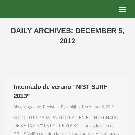
DAILY ARCHIVES:
DECEMBER 5,
2012
You are here:
Internado de verano “NIST SURF
2013”
Blog
,
Magazine
,
Revista
By
kjhkjh
December 5, 2012
SOLICITUD PARA PARTICIPAR EN EL INTERNADO
DE VERANO “NIST SURF 2013” Todos los años,
PR-LSAMP coordina la participación de estudiantes