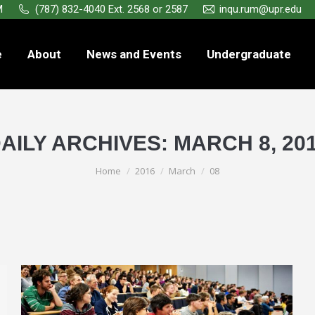
M
(787) 832-4040 Ext. 2568 or 2587
inqu.rum@upr.edu
e
About
News and Events
Undergraduate
AILY ARCHIVES:
MARCH 8, 20
You are here:
Home
2016
March
08