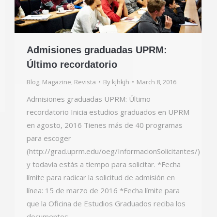
Admisiones graduadas UPRM:
Último recordatorio
Blog
,
Magazine
,
Revista
By
kjhkjh
March 8, 2016
Admisiones graduadas UPRM: Último
recordatorio Inicia estudios graduados en UPRM
en agosto, 2016 Tienes más de 40 programas
para escoger
(http://grad.uprm.edu/oeg/InformacionSolicitantes/)
y todavía estás a tiempo para solicitar. *Fecha
límite para radicar la solicitud de admisión en
línea: 15 de marzo de 2016 *Fecha límite para
que la Oficina de Estudios Graduados reciba los
documentos…