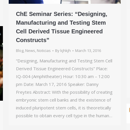
ChE Seminar Series: “Designing,
Manufacturing and Testing Stem
Cell Derived Tissue Engineered
Constructs”
Blog
,
News
,
Noticias
By
kjhkjh
March 13, 2016
“Designing, Manufacturing and Testing Stem Cell
Derived Tissue Engineered Constructs” Place:
IQ-004 (Amphitheater) Hour: 10:30 am – 12:00
pm Date: March 17, 2016 Speaker: Danny
Freytes Abstract: With the possibility of creating
embryonic stem cell banks and the existence of
induced pluripotent stem cells, it is theoretically
possible to obtain every cell type in the human…