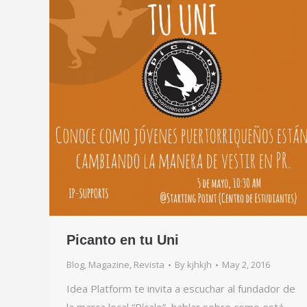
Picanto en tu Uni
Blog
,
Magazine
,
Revista
By
kjhkjh
May 2, 2016
Idea Platform te invita a escuchar al fundador de