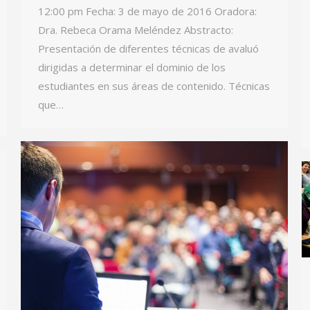
12:00 pm Fecha: 3 de mayo de 2016 Oradora:
Dra. Rebeca Orama Meléndez Abstracto:
Presentación de diferentes técnicas de avaluó
dirigidas a determinar el dominio de los
estudiantes en sus áreas de contenido. Técnicas
que…