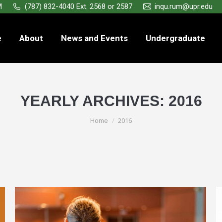
M
(787) 832-4040 Ext. 2568 or 2587
inqu.rum@upr.edu
e
About
News and Events
Undergraduate
YEARLY ARCHIVES:
2016
You are here:
Home
2016