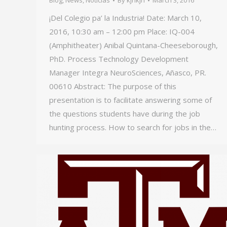
Blog
,
News
,
Noticias
By
kjhkjh
March 3, 2016
¡Del Colegio pa’ la Industria! Date: March 10,
2016, 10:30 am – 12:00 pm Place: IQ-004
(Amphitheater) Anibal Quintana-Cheeseborough,
PhD. Process Technology Development
Manager Integra NeuroSciences, Añasco, PR.
00610 Abstract: The purpose of this
presentation is to facilitate answering some of
the questions students have during the job
hunting process. How to search for jobs in the…