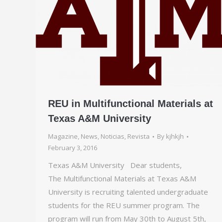
REU in Multifunctional Materials at
Texas A&M University
Magazine
,
News
,
Noticias
,
Revista
By
kjhkjh
February 3, 2016
Texas A&M University Dear students,
The Multifunctional Materials at Texas A&M
University is recruiting talented undergraduate
students for the REU summer program. The
program will run from May 30th to August 5th,