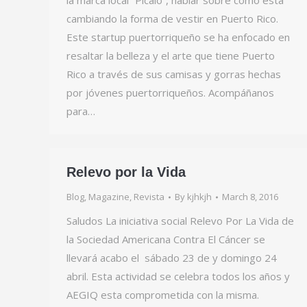
la marca local “Pícalo”, hablar sobre como está
cambiando la forma de vestir en Puerto Rico.
Este startup puertorriqueño se ha enfocado en
resaltar la belleza y el arte que tiene Puerto
Rico a través de sus camisas y gorras hechas
por jóvenes puertorriqueños. Acompáñanos
para…
Relevo por la Vida
Blog
,
Magazine
,
Revista
By
kjhkjh
March 8, 2016
Saludos La iniciativa social Relevo Por La Vida de
la Sociedad Americana Contra El Cáncer se
llevará acabo el sábado 23 de y domingo 24
abril. Esta actividad se celebra todos los años y
AEGIQ esta comprometida con la misma.