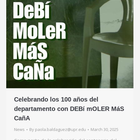
Celebrando los 100 años del
departamento con DEBí mOLER MáS
CañA
News
By
paola.baldaguez@upr.edu
March 30, 2025