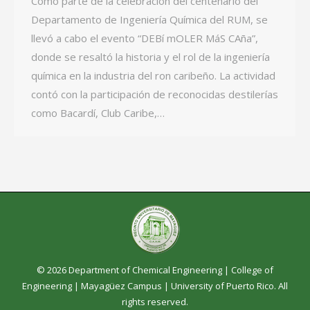
Como parte de la celebración del centenario del
Departamento de Ingeniería Química del RUM, se
llevó a cabo el evento “DEBí mOLER MáS CAña”,
donde se resaltó la historia y el rol de la ingeniería
química en la industria del ron caribeño. La actividad
contó con la participación de reconocidas destilerías
como Bacardí, Club Caribe,…
© 2026 Department of Chemical Engineering |
College of
Engineering
|
Mayagüez Campus
|
University of Puerto Rico
. All
rights reserved.