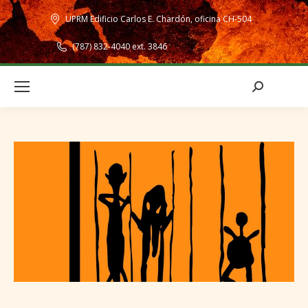
UPRM Edificio Carlos E. Chardón, oficina CH-504
(787) 832-4040 ext. 3846
Search: