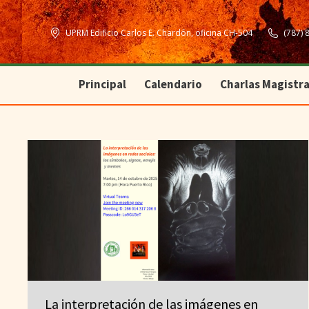
Principal
Calendario
Charlas Magistra
UPRM Edificio Carlos E. Chardón, oficina CH-504
(787) 
Principal
Calendario
Charlas Magistra
La interpretación de las imágenes en