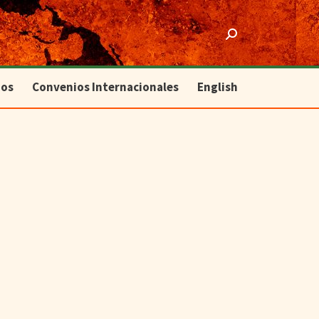
ios
Convenios Internacionales
English
Search:
ios
Convenios Internacionales
English