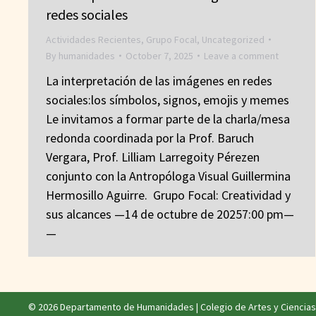
redes sociales
Actividades Recientes
,
Grupo Focal
,
Uncategorized
By
humanidades
October 7, 2025
Leave a comment
La interpretación de las imágenes en redes
sociales:los símbolos, signos, emojis y memes
Le invitamos a formar parte de la charla/mesa
redonda coordinada por la Prof. Baruch
Vergara, Prof. Lilliam Larregoity Pérezen
conjunto con la Antropóloga Visual Guillermina
Hermosillo Aguirre. Grupo Focal: Creatividad y
sus alcances —14 de octubre de 20257:00 pm—
—
© 2026 Departamento de Humanidades |
Colegio de Artes y Ciencias