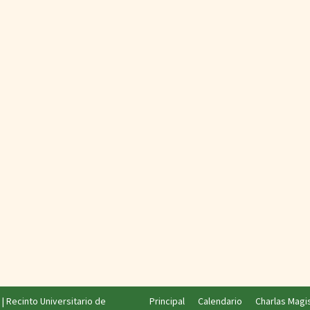
|
Recinto Universitario de
Principal
Calendario
Charlas Magi