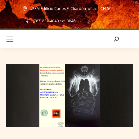
UPRM Edificio Carlos E. Chardón, oficina CH-504
(787) 832-4040 ext. 3846
Search: