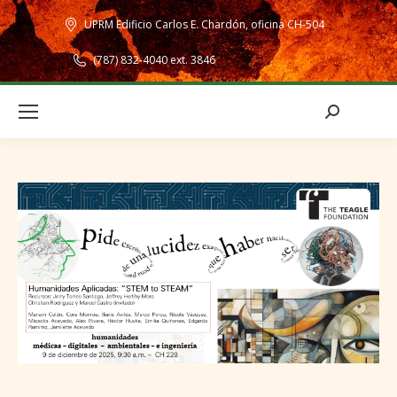
UPRM Edificio Carlos E. Chardón, oficina CH-504
(787) 832-4040 ext. 3846
Search: