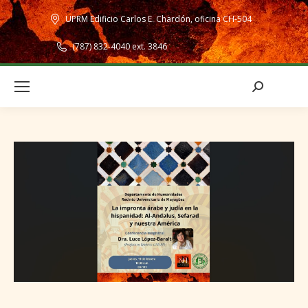
UPRM Edificio Carlos E. Chardón, oficina CH-504
(787) 832-4040 ext. 3846
Search: