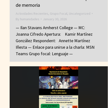
de memoria
Actividades Recientes
,
Grupo Focal
,
Uncategorized
By
humanidades
January 30, 2026
— Ilan Stavans Amherst College — MC:
Joanna Cifredo Apertura: Kamir Martínez
González Respondent: Annette Martínez
Iñesta — Enlace para unirse a la charla: MSN
Teams Grupo focal: Lenguaje —