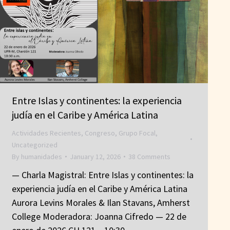
Entre Islas y continentes: la experiencia
judía en el Caribe y América Latina
Actividades Recientes
,
Congreso
,
Grupo Focal
,
Uncategorized
By
humanidades
January 12, 2026
38 Comments
— Charla Magistral: Entre Islas y continentes: la
experiencia judía en el Caribe y América Latina
Aurora Levins Morales & Ilan Stavans, Amherst
College Moderadora: Joanna Cifredo — 22 de