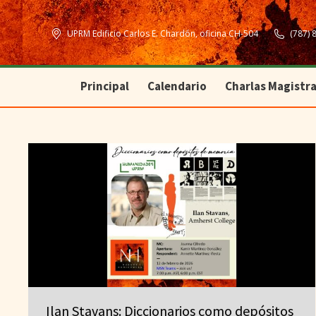
Principal
Calendario
Charlas Magistra
UPRM Edificio Carlos E. Chardón, oficina CH-504
(787) 
Principal
Calendario
Charlas Magistra
Ilan Stavans: Diccionarios como depósitos