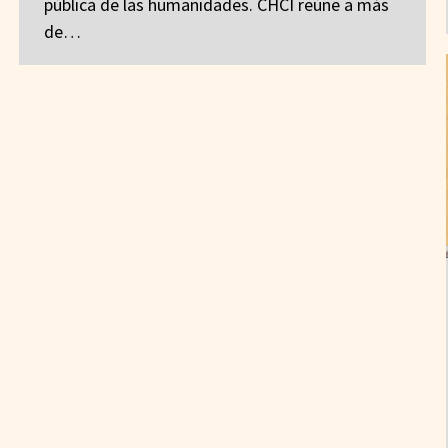
pública de las humanidades. CHCI reúne a más
de…