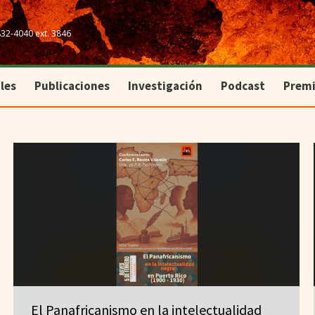
les
Publicaciones
Investigación
Podcast
Prem
832-4040 ext. 3846
les
Publicaciones
Investigación
Podcast
Prem
El Panafricanismo en la intelectualidad