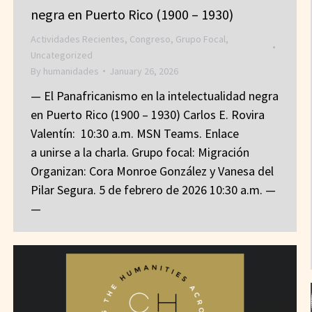
negra en Puerto Rico (1900 – 1930)
Actividades Recientes
,
Congreso
,
Grupo Focal
,
Uncategorized
By
humanidades
January 26, 2026
— El Panafricanismo en la intelectualidad negra
en Puerto Rico (1900 – 1930) Carlos E. Rovira
Valentín: 10:30 a.m. MSN Teams. Enlace
a unirse a la charla. Grupo focal: Migración
Organizan: Cora Monroe González y Vanesa del
Pilar Segura. 5 de febrero de 2026 10:30 a.m. —
—